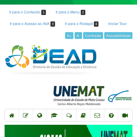
Ir para o Conteúdo
Ir para o Menu
1
2
Ir para o Acesso ao AVA
Ir para o Rodapé
Iniciar Tour
3
4
A+
A-
Contraste
Acessibilidade